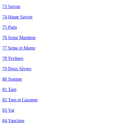
73 Savoie
74 Haute Savoie
75 Paris
76 Seine Maritime
77 Seine et Marne
78 Yvelines
79 Deux Sèvres
80 Somme
81 Tarn
82 Tarn et Garonne
83 Var
84 Vaucluse